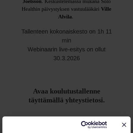
Joelsson
. Keskustelemassa mukana Solo
Healthin päivystyksen vastuulääkäri
Ville
Alvila
.
Tallenteen kokonaiskesto on 1h 11
min
Webinaarin live-esitys on ollut
30.3.2026
Avaa koulutustallenne
täyttämällä yhteystietosi.
Etunimi
*