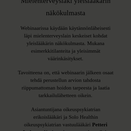
Mielenterveyslaki yleislääkärin
näkökulmasta
Webinaarissa käydään käytännönläheisesti
läpi mielenterveyslain keskeiset kohdat
yleislääkärin näkökulmasta. Mukana
esimerkkitilanteita ja yleisimmät
väärinkäsitykset.
Tavoitteena on, että webinaarin jälkeen osaat
tehdä perustellun arvion tahdosta
riippumattoman hoidon tarpeesta ja laatia
tarkkailulähetteen oikein.
Asiantuntijana oikeuspsykiatrian
erikoislääkäri ja Solo Healthin
oikeuspsykiatrian vastuulääkäri
Petteri