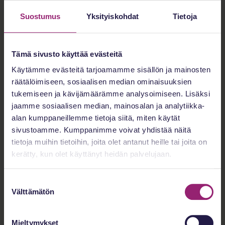
Suostumus
Yksityiskohdat
Tietoja
Sukunimi
*
Tämä sivusto käyttää evästeitä
Käytämme evästeitä tarjoamamme sisällön ja mainosten
räätälöimiseen, sosiaalisen median ominaisuuksien
tukemiseen ja kävijämäärämme analysoimiseen. Lisäksi
Puhelinnumero
*
jaamme sosiaalisen median, mainosalan ja analytiikka-
alan kumppaneillemme tietoja siitä, miten käytät
sivustoamme. Kumppanimme voivat yhdistää näitä
tietoja muihin tietoihin, joita olet antanut heille tai joita on
kerätty, kun olet käyttänyt heidän palvelujaan.
Sähköposti
*
S
Välttämätön
u
o
s
Olen
*
Mieltymykset